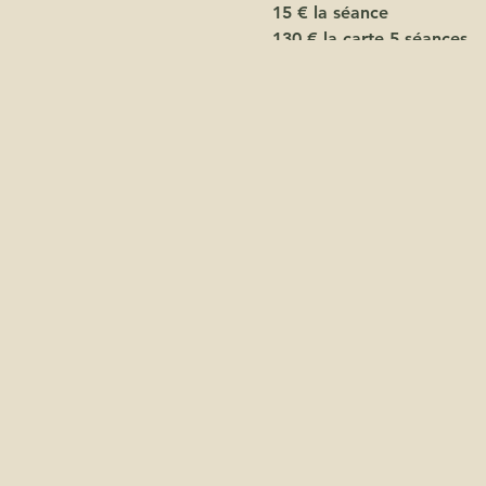
15 € la séance
130 € la carte 5 séances
360 € l'abonnement annue
suplémentaire)