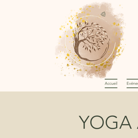
Accueil
Evéne
YOGA 