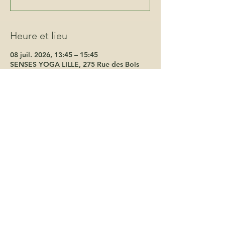
Heure et lieu
08 juil. 2026, 13:45 – 15:45
SENSES YOGA LILLE, 275 Rue des Bois
Blancs, 59000 Lille, France
À propos de l'événement
Réservation sur B-Sport: 
https://www.sensesyoga.fr/blank-2
terredelphes@gmail.com
06 19 66 62 18