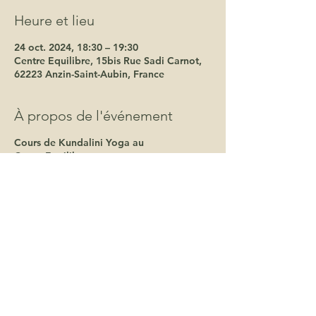
Heure et lieu
24 oct. 2024, 18:30 – 19:30
Centre Equilibre, 15bis Rue Sadi Carnot,
62223 Anzin-Saint-Aubin, France
À propos de l'événement
Cours de Kundalini Yoga au
CentreEquilibre
.
Une bulle d'energie et de douceur pour
cheminer vers toi-même.
La pratique du kundalini Yoga t'offre la
possibilité de ressentir un mieux-être, de
faire face à la pression, de te mettre en
action et d'expérimenter ta spiritualité à
travers le mouvement, le soufle et le
chant.