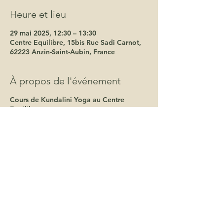
Heure et lieu
29 mai 2025, 12:30 – 13:30
Centre Equilibre, 15bis Rue Sadi Carnot,
62223 Anzin-Saint-Aubin, France
À propos de l'événement
Cours de Kundalini Yoga au Centre
Equilibre.
Une bulle d'energie et de douceur pour
cheminer vers toi-même.
La pratique du kundalini Yoga t'offre la
possibilité de ressentir un mieux-être, de
faire face à la pression, de te mettre en
action et d'expérimenter ta spiritualité à
travers le mouvement, le soufle et le
chant.