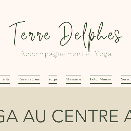
ments
Réservations
Yoga
Massage
Futur Maman
Sénio
GA AU CENTRE 