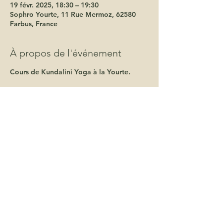
19 févr. 2025, 18:30 – 19:30
Sophro Yourte, 11 Rue Mermoz, 62580
Farbus, France
À propos de l'événement
Cours de Kundalini Yoga à la Yourte.
Une bulle d'energie et de douceur pour
cheminer vers toi-même.
La pratique du kundalini Yoga t'offre la
possibilité de ressentir un mieux-être, de
faire face à la pression, de te mettre en
action et d'expérimenter ta spiritualité à
travers le mouvement, le soufle et le
chant.
tarifs:
15€ la séance
65€ la carte 5 séances
180€ l'abonnement annuel
souscription