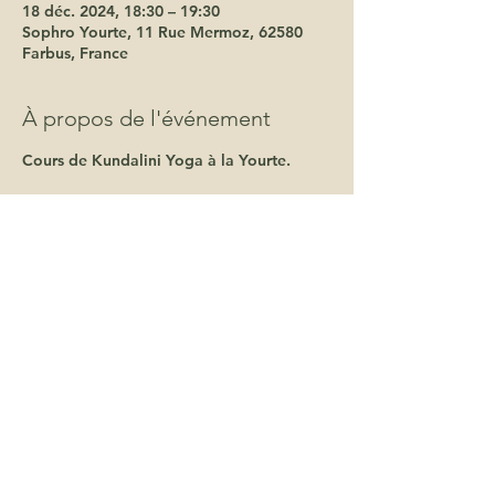
18 déc. 2024, 18:30 – 19:30
Sophro Yourte, 11 Rue Mermoz, 62580
Farbus, France
À propos de l'événement
Cours de Kundalini Yoga à la Yourte.
Une bulle d'energie et de douceur pour
cheminer vers toi-même.
La pratique du kundalini Yoga t'offre la
possibilité de ressentir un mieux-être, de
faire face à la pression, de te mettre en
action et d'expérimenter ta spiritualité à
travers le mouvement, le soufle et le
chant.
tarifs:
15€ la séance
65€ la carte 5 séances
180€ l'abonnement annuel
souscription