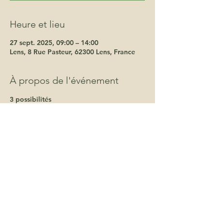
Heure et lieu
27 sept. 2025, 09:00 – 14:00
Lens, 8 Rue Pasteur, 62300 Lens, France
À propos de l'événement
3 possibilités
 30 min - 35€ 
1h            - 60€
1h30       - 85€
Dans la limite des places disponibles 
et si c'est ta première fois au salon, le 
massage 30 min est sur don libre.