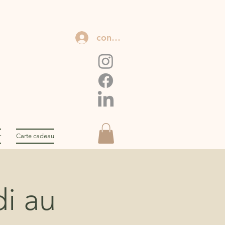
connexion
r
Carte cadeau
di au