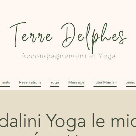
ments
Réservations
Yoga
Massage
Futur Maman
Sénio
alini Yoga le mi