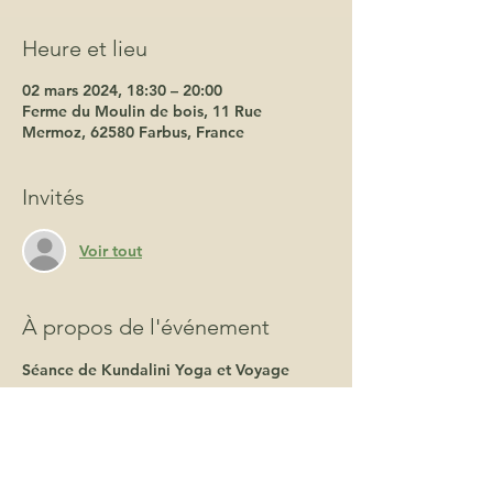
Heure et lieu
02 mars 2024, 18:30 – 20:00
Ferme du Moulin de bois, 11 Rue
Mermoz, 62580 Farbus, France
Invités
Voir tout
À propos de l'événement
Séance de Kundalini Yoga et Voyage 
Sonore 30€.
Nous t'invitons à un voyage sonore et 
corporel 
Vers toi, à l'intérieur de toi pour libérer 
tes émotions et partir a la découverte de 