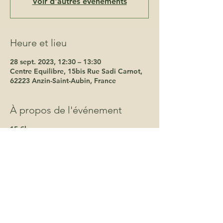
Voir d'autres événements
Heure et lieu
28 sept. 2023, 12:30 – 13:30
Centre Equilibre, 15bis Rue Sadi Carnot,
62223 Anzin-Saint-Aubin, France
À propos de l'événement
15 €le cour
135 € le carnet 10 séances
380 € l'abonnement annuel
Je me propose de t'accompagner dans
ton voyage vers toi, la libération de tes
émotions et la découverte de tes
ressources sacrées.
Le Kundalini Yoga est une pratique qui
active l’énergie endormie en toi. Il repose