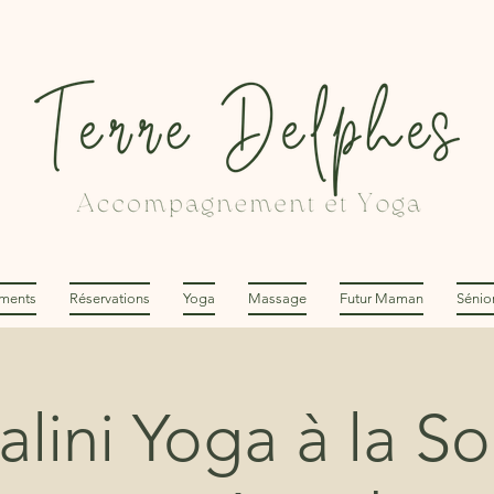
ments
Réservations
Yoga
Massage
Futur Maman
Sénio
lini Yoga à la S