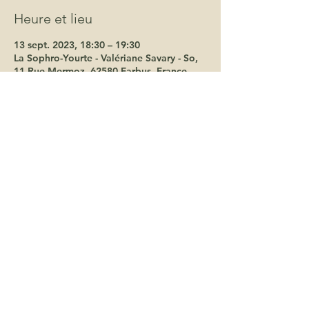
Heure et lieu
13 sept. 2023, 18:30 – 19:30
La Sophro-Yourte - Valériane Savary - So,
11 Rue Mermoz, 62580 Farbus, France
Invités
+ 3 autres invités
terredelphes@gmail.com
06 19 66 62 18