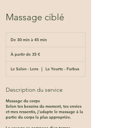
Massage ciblé
De 30 min à 45 min
D
e
À
3
partir
À partir de 35 €
de
0
35
m
euros
i
Le Salon - Lens
|
La Yourte - Farbus
n
à
4
5
Description du service
m
i
Massage du corps
n
Selon tes besoins du moment, tes envies
et mes ressentis, j'adapte le massage à la
partie du corps la plus appropriée.