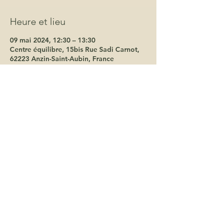
Heure et lieu
09 mai 2024, 12:30 – 13:30
Centre équilibre, 15bis Rue Sadi Carnot,
62223 Anzin-Saint-Aubin, France
À propos de l'événement
15€ le cours
130€ les 10 séances
220€ les 20 séances
terredelphes@gmail.com
06 19 66 62 18